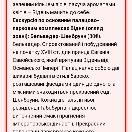
зеленим кільцем лісів, пахуча ароматами
квітів – Відень манить до себе.
Екскурсія по основним палацово-
парковим комплексах Відня (огляд
зовні): Бельведер-Шенбрунн
(30€).
Бельведер. Спроектований і побудований
на початку ХVIII ст. для принца Євгенія
Савойського, який врятував Відень від
Османської Імперії. Палац являє собою дві
шикарні будівлі в стилі бароко,
розташовані фасадами один до одного, а
між ними знаходиться прекрасний сад.
Шенбрунн. Кожна деталь літньої
резиденції Габсбургів підкреслює
витончений смак і прагнення
імператорської династії. Прекрасний
палацовий парк вражає кожного