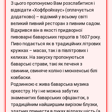
З цього пропонуємо Вам розслабитися і
відвідати «Хофбройхаус» (оплачується
додатково) – відомий у всьому світі
великий пивний ресторан з пивним садом.
Відкрився він в якості придворної
пивоварні баварських герцогів в 1607 року.
Пиво подається як в традиційних літрових
кружках – масах, так і в півлітрових і
келихах. На закуску пропонуються
баварські страви, такі як печеня з
свинини, свиняче коліно і мюнхенські білі
ковбаски.
Родзинкою є жива баварська музика
оркестру. Ну і не можна забутих
знаменитих баварських офіціанток, з
традиційним найширшим вирізом блузки,
здатних принести в руках відразу шість (а