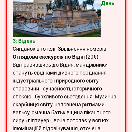
Ден
ь
3: Відень
Сніданок в готелі. Звільнення номерів.
Оглядова екскурсія по Відні
(20€).
Відправившись до Відня, мандрівники
стануть свідками дивного поєднання
індустріального і природного світу,
старовини і сучасності, історичного
спокою і бурхливого сьогодення. Музична
скарбниця світу, наповнена ритмами
вальсу, смачна батьківщина пікантного
сиру «ліптауер», вона потопає у вогнях
ілюмінації й підсвічування, оточена