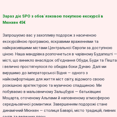
Зараз діє SPO з обов`язковою покупкою екскурсії в
Мюнхен 45€
Запрошуємо вас у захопливу подорож з насиченою
екскурсійною програмою, яскравими враженнями та
найкрасивішими містами Центральної Європи за доступною
ціною. Наша мандрівка розпочнеться в чарівному Будапешті —
місті, що виникло внаслідок об’єднання Обуди, Буди та Пешта
і велично простягнулося по обидва боки Дунаю. Далі ми
вирушимо до імператорської Відня — одного з
найкомфортніших для життя міст світу, відомого своєю
розкішною архітектурою та музичною спадщиною. Ми
побуваємо в мальовничому Зальцбурзі — батьківщині
Моцарта, оточеному Альпами й наповненому атмосферою
середньовічної романтики. Завершенням подорожі стане
динамічний Мюнхен — столиця Баварії, місто традицій, пивних
садів та величних площ.