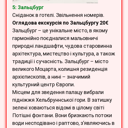
5: Зальцбург
Сніданок в готелі. Звільнення номерів.
Оглядова екскурсія по Зальцбургу 20€
Зальцбург – це унікальне місто, в якому
гармонійно поєдналися мальовничі
природні ландшафти, чудова старовинна
архітектура, мистецтво і культура, а також
традиції і сучасність. Зальцбург – місто
великого Моцарта, колишня резиденція
архієпископів, а нині – значимий
культурний центр Європи.
Місцем для зведення палацу вибрали
підніжжя Хельбруннської гори. В затишку
зелені ховаються відомі в цілому світі
Потішні фонтани. Вони бризкають потоки
води несподівано і раптово, з’являючись в