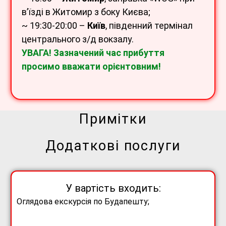
в’їзді в Житомир з боку Києва;
~ 19:30-20:00 –
Київ
, південний термінал
центрального з/д вокзалу.
УВАГА! Зазначений час прибуття
просимо вважати орієнтовним!
Примітки
-додаткові екскурсії підтверджуються при групі не менше 20
Додаткові послуги
чол.
-туроператор не несе відповідальності за зміну вартості вх.
квитків і коливання курсу валют;
-туроператор залишає за собою право на зміни порядку
У вартість входить:
проведення екскурсій.
Оглядова екскурсія по Будапешту;