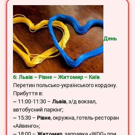
День
6: Львів – Рівне – Житомир – Київ
Перетин польсько-українського кордону.
Прибуття в:
~ 11:00-11:30 –
Львів
, з/д вокзал,
автобусний паркінг;
~ 15:30 –
Рівне
, окружна, готель-ресторан
«Айвенго»;
~ 18:00 –
Житомир
, заправка «WOG» при