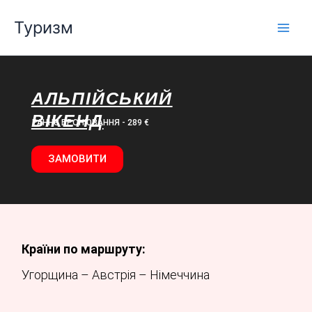
Перейти
Туризм
до
вмісту
АЛЬПІЙСЬКИЙ
ВІКЕНД
РАННЄ БРОНЮВАННЯ - 289 €
ЗАМОВИТИ
Країни
по маршруту:
Угорщина – Австрія – Німеччина