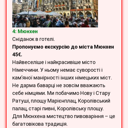
4: Мюнхен
Сніданок в готелі.
Пропонуємо екскурсію до міста Мюнхен
45€.
Найвеселіше і найкрасивіше місто
Німеччини. У ньому немає суворості і
кам’яної манірності інших німецьких міст.
Не дарма баварці не зовсім вважають
себе німцями. Ми побачимо Нову і Стару
Ратуші, площу Марієнплац, Королівський
палац, старі пивні, Королівську площу.
Для Мюнхена мистецтво пивоваріння – це
багатовікова традиція.