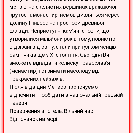
метрів, на скелястих вершинах вражаючої
крутості, монастирі немов дивляться через
долину Піньоса на простори древньої
Еллади. Неприступні кам’яні стовпи, що
утворилися мільйони років тому, повністю
відрізані від світу, стали притулком ченців-
самітників ще з XI століття. Сьогодні Ви
зможете відвідати колиску православ’я
(монастир) і отримати насолоду від
прекрасних пейзажів.
Після відвідин Метеор пропонуємо
відпочити і пообідати в національній грецькій
таверні.
Повернення в готель. Вільний час.
Відпочинок на морі.