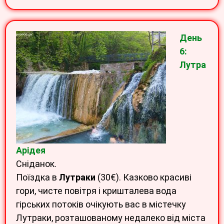
День
6:
Лутра
Арідея
Сніданок.
Поїздка в
Лутраки
(30€). Казково красиві
гори, чисте повітря і кришталева вода
гірських потоків очікують вас в містечку
Лутраки, розташованому недалеко від міста