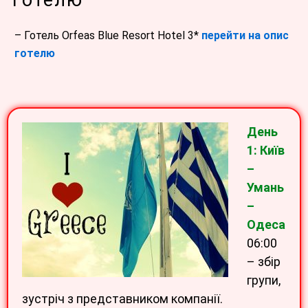
готелю
– Готель Orfeas Blue Resort Hotel 3*
перейти на опис
готелю
День
1: Київ
–
Умань
–
Одеса
06:00
– збір
групи,
зустріч з представником компанії.