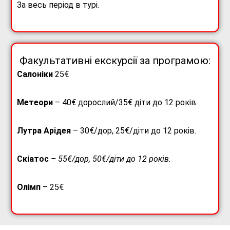
За весь період в турі.
Факультативні екскурсії за програмою:
Салоніки
25€
Метеори
– 40€ дорослий/35€ діти до 12 років
Лутра Арідея
– 30€/дор, 25€/діти до 12 років.
Скіатос
–
55
€/дор, 50€/діти до 12 років.
Олімп
– 25€