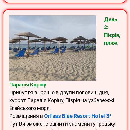
День
2:
Пієрія,
пляж
Паралія Коріну
Прибуття в Грецію в другій половині дня,
курорт Паралія Коріну, Пієрія на узбережжі
Егейського моря
Розміщення в
Orfeas Blue Resort Hotel 3*
.
Тут Ви зможете оцінити знамениту грецьку