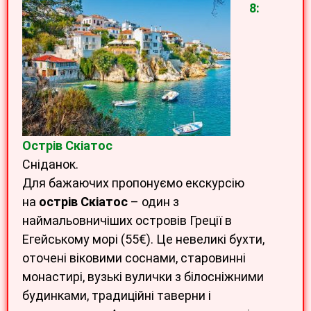
8:
Острів Скіатос
Сніданок.
Для бажаючих пропонуємо екскурсію
на
острів Скіатос
– один з
наймальовничіших островів Греції в
Егейському морі (55€). Це невеликі бухти,
оточені віковими соснами, старовинні
монастирі, вузькі вулички з білосніжними
будинками, традиційні таверни і