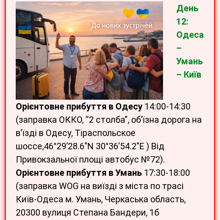
День
12:
Одеса
–
Умань
– Київ
Орієнтовне прибуття в Одесу
14:00-14:30
(заправка ОККО, “2 столба”, об’їзна дорога на
в’їзді в Одесу, Тіраспольское
шоссе,46°29’28.6″N 30°36’54.2″E ) Від
Привокзальної площі автобус №72).
Орієнтовне прибуття в Умань
17:30-18:00
(заправка WOG на виїзді з міста по трасі
Київ-Одеса м. Умань, Черкаська область,
20300 вулиця Степана Бандери, 1б