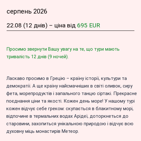
серпень 2026
22.08 (12 днів) – ціна від
695 EUR
Просимо звернути Вашу увагу на те, що тури мають
тривалість 12 днів (9 ночей).
Ласкаво просимо в Грецію – країну історії, культури та
демократії. А ще країну найсмачніших в світі оливок, сиру
фета, морепродуктів і запального танцю сіртакі. Прекрасне
поєднання ціни та якості. Кожен день море! У нашому турі
кожен відчує себе греком: скупається в блакитному морі,
відпочине в термальних водах Арідеї, доторкнеться до
старовини, захопиться унікальною природою і відчує всю
духовну міць монастирів Метеор.