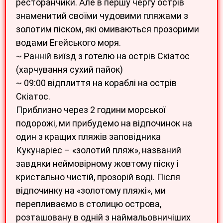
ресторанчики. Але в першу чергу острів
знаменитий своїми чудовими пляжами з
золотим піском, які омиваються прозорими
водами Егейського моря.
~ Ранній виїзд з готелю на острів Скіатос
(харчування сухий пайок)
~ 09:00 відплиття на кораблі на острів
Скіатос.
Приблизно через 2 години морської
подорожі, ми прибудемо на відпочинок на
один з кращих пляжів заповідника
Кукунаріес – «золотий пляж», названий
завдяки неймовірному жовтому піску і
кристально чистій, прозорій воді. Після
відпочинку на «золотому пляжі», ми
перепливаємо в столицю острова,
розташовану в одній з наймальовничіших