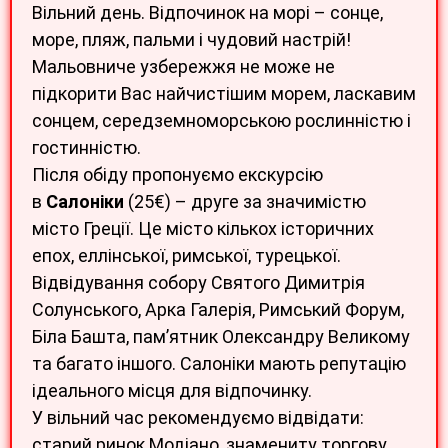
Вільний день. Відпочинок на морі – сонце,
море, пляж, пальми і чудовий настрій!
Мальовниче узбережжя не може не
підкорити Вас найчистішим морем, ласкавим
сонцем, середземноморською рослинністю і
гостинністю.
Після обіду пропонуємо екскурсію
в
Салоніки
(25€) – друге за значимістю
місто Греції. Це місто кількох історичних
епох, еллінської, римської, турецької.
Відвідування собору Святого Димитрія
Солунського, Арка Галерія, Римський Форум,
Біла Башта, пам’ятник Олександру Великому
та багато іншого. Салоніки мають репутацію
ідеального місця для відпочинку.
У вільний час рекомендуємо відвідати:
старий ринок Модіано, знамениту торгову