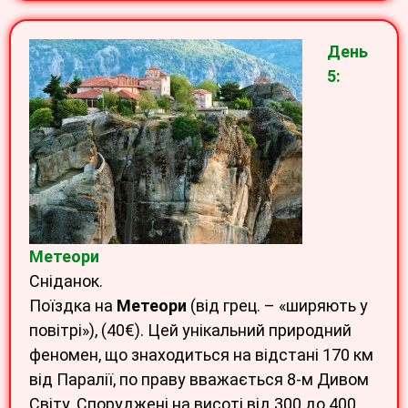
День
5:
Метеори
Сніданок.
Поїздка на
Метеори
(від грец. – «ширяють у
повітрі»), (40€). Цей унікальний природний
феномен, що знаходиться на відстані 170 км
від Паралії, по праву вважається 8-м Дивом
Світу. Споруджені на висоті від 300 до 400