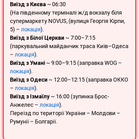
Виїзд з Києва
~ 06:30
(На південному терміналі ж/д вокзалу біля
супермаркету NOVUS, (вулиця Георгія Кірпи,
5) –
локація
).
Виїзд з Білої Церкви
~ 7:00–7:15
(паркувальний майданчик траса Київ–Одеса
–
локація
).
Виїзд з Умані
~ 9:00–9:15 (заправка WOG –
локація
).
Виїзд з Одеси
~ 12:00–12:15 (заправка ОККО
–
локація
).
Виїзд з Ізмаїлу
~ 16:00 (зупинка Брос-
Анжелес –
локація
).
Переїзд по території України – Молдови –
Румунії – Болгарії.