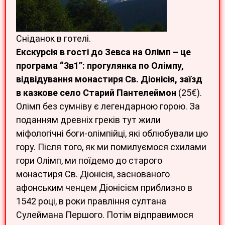
Сніданок в готелі.
Екскурсія в гості до Зевса на Олімп – це
програма “3в1”: прогулянка по Олімпу,
відвідування монастиря Св. Діонісія, заїзд
в казкове село Старий Пантелеймон
(25€).
Олімп без сумніву є легендарною горою. За
поданням древніх греків тут жили
міфологічні боги-олімпійці, які облюбували цю
гору. Після того, як ми помилуємося схилами
гори Олімп, ми поїдемо до старого
монастиря Св. Діонісія, заснованого
афонським ченцем Діонісієм приблизно в
1542 році, в роки правління султана
Сулеймана Першого. Потім відправимося