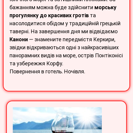
бажанням можна буде здійснити
морську
прогулянку до красивих гротів
та
насолодитися обідом у традиційній грецькій
таверні. На завершення дня ми відвідаємо
Канони
— знамените передмістя Керкири,
звідки відкриваються одні з найкрасивіших
панорамних видів на море, острів Понтіконісі
та узбережжя Корфу.
Повернення в готель. Ночівля.