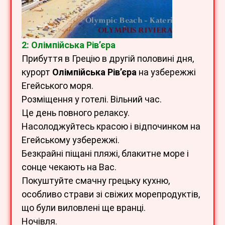
2: Олімпійська Рів’єра
Прибуття в Грецію в другій половині дня,
курорт
Олімпійська Рів’єра
на узбережжі
Егейського моря.
Розміщення у готелі. Вільний час.
Це день повного релаксу.
Насолоджуйтесь красою і відпочинком на
Егейському узбережжі.
Безкрайні піщані пляжі, блакитне море і
сонце чекають на Вас.
Покуштуйте смачну грецьку кухню,
особливо страви зі свіжих морепродуктів,
що були виловлені ще вранці.
Ночівля.