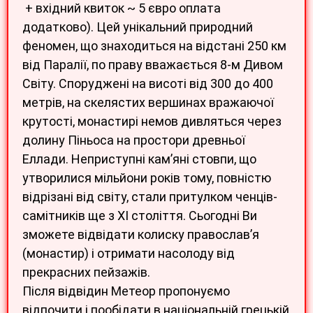
+ вхідний квиток ~ 5 євро оплата
додатково). Цей унікальний природний
феномен, що знаходиться на відстані 250 км
від Паралії, по праву вважається 8-м Дивом
Світу. Споруджені на висоті від 300 до 400
метрів, на скелястих вершинах вражаючої
крутості, монастирі немов дивляться через
долину Піньоса на простори древньої
Еллади. Неприступні кам’яні стовпи, що
утворилися мільйони років тому, повністю
відрізані від світу, стали притулком ченців-
самітників ще з XI століття. Сьогодні Ви
зможете відвідати колиску православ’я
(монастир) і отримати насолоду від
прекрасних пейзажів.
Після відвідин Метеор пропонуємо
відпочити і пообідати в національній грецькій