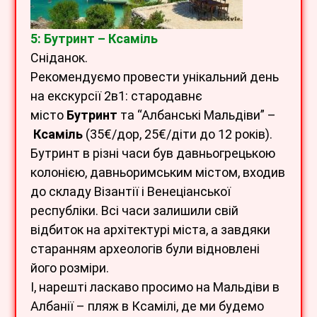
5: Бутринт – Ксаміль
Сніданок.
Рекомендуємо провести унікальний день
на екскурсії 2в1: стародавнє
місто
Бутринт
та “Албанські Мальдіви” –
Ксаміль
(35€/дор, 25€/діти до 12 років).
Бутринт в різні часи був давньогрецькою
колонією, давньоримським містом, входив
до складу Візантії і Венеціанської
республіки. Всі часи залишили свій
відбиток на архітектурі міста, а завдяки
старанням археологів були відновлені
його розміри.
І, нарешті ласкаво просимо на Мальдіви в
Албанії – пляж в Ксамілі, де ми будемо