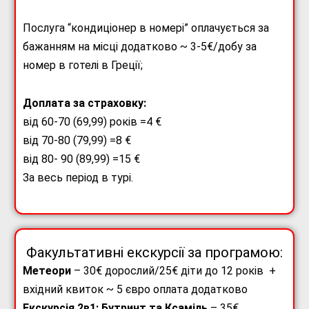
Послуга “кондиціонер в номері” оплачується за
бажанням на місці додатково ~ 3-5€/добу за
номер в готелі в Греції;
Доплата за страховку:
від 60-70 (69,99) років =4 €
від 70-80 (79,99) =8 €
від 80- 90 (89,99) =15 €
За весь період в турі.
Факультативні екскурсії за програмою:
Метеори
– 30€ дорослий/25€ діти до 12 років +
вхідний квиток ~ 5 євро оплата додатково
Екскурсія 2в1: Бутринт та Ксаміль
– 35€