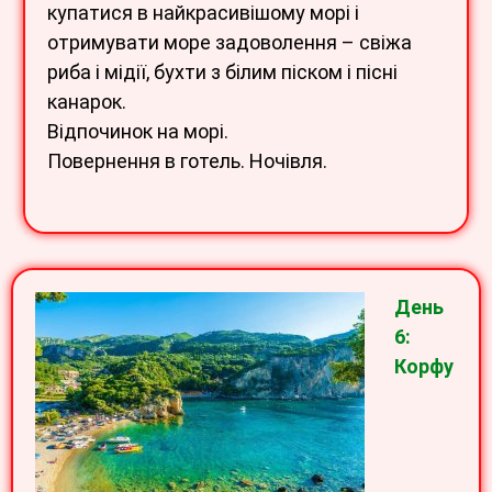
купатися в найкрасивішому морі і
отримувати море задоволення – свіжа
риба і мідії, бухти з білим піском і пісні
канарок.
Відпочинок на морі.
Повернення в готель. Ночівля.
День
6:
Корфу