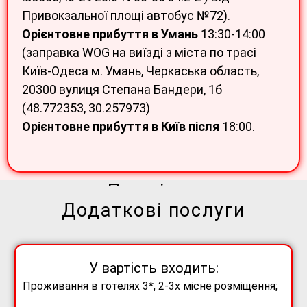
Привокзальної площі автобус №72).
Орієнтовне прибуття в Умань
13:30-14:00
(заправка WOG на виїзді з міста по трасі
Київ-Одеса м. Умань, Черкаська область,
20300 вулиця Степана Бандери, 1б
(48.772353, 30.257973)
Орієнтовне прибуття в Київ після
18:00.
Примітки
Додаткові послуги
Додаткові екскурсії підтверджуються при групі не менше 20
чол.
Рекомендуємо брати з собою фумігатор;
Туроператор залишає за собою право на зміни порядку
У вартість входить:
проведення екскурсій.
Проживання в готелях 3*, 2-3х місне розміщення;