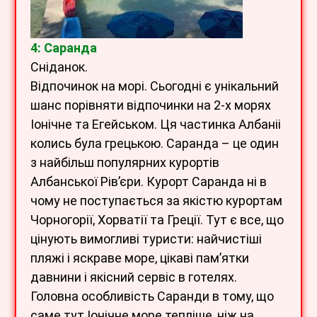
4: Саранда
Сніданок.
Відпочинок на морі. Сьогодні є унікальний
шанс порівняти відпочинки на 2-х морях
Іонічне та Егейськом. Ця частинка Албаніі
колись була грецькою. Саранда – це один
з найбільш популярних курортів
Албанської Рів’єри. Курорт Саранда ні в
чому не поступається за якістю курортам
Чорногорії, Хорватії та Греції. Тут є все, що
цінують вимогливі туристи: найчистіші
пляжі і яскраве море, цікаві пам’ятки
давнини і якісний сервіс в готелях.
Головна особливість Саранди в тому, що
саме тут Іонічне море тепліше, ніж на