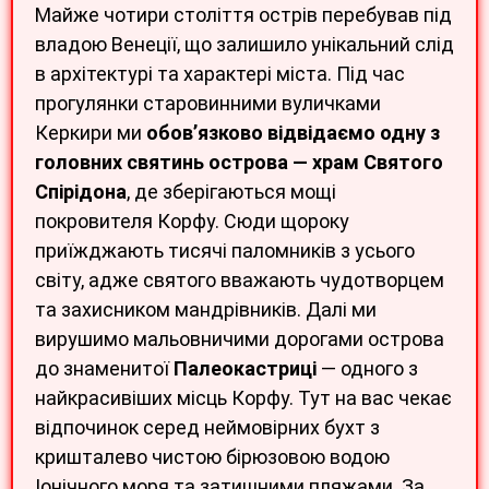
Майже чотири століття острів перебував під
владою Венеції, що залишило унікальний слід
в архітектурі та характері міста. Під час
прогулянки старовинними вуличками
Керкири ми
обов’язково відвідаємо одну з
головних святинь острова — храм Святого
Спірідона
, де зберігаються мощі
покровителя Корфу. Сюди щороку
приїжджають тисячі паломників з усього
світу, адже святого вважають чудотворцем
та захисником мандрівників. Далі ми
вирушимо мальовничими дорогами острова
до знаменитої
Палеокастриці
— одного з
найкрасивіших місць Корфу. Тут на вас чекає
відпочинок серед неймовірних бухт з
кришталево чистою бірюзовою водою
Іонічного моря та затишними пляжами. За