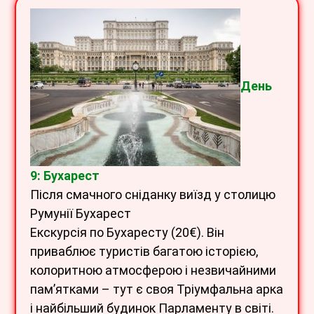
День
9: Бухарест
Після смачного сніданку виїзд у столицю
Румунії Бухарест
Екскурсія по Бухаресту (20€). Він
приваблює туристів багатою історією,
колоритною атмосферою і незвичайними
пам’ятками – тут є своя Тріумфальна арка
і найбільший будинок Парламенту в світі.