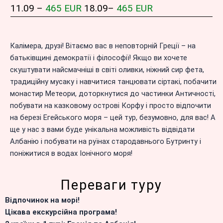
11.09 –
465 EUR
18.09–
465 EUR
Калімера, друзі! Вітаємо вас в неповторній Греції – на
батьківщині демократії і філософії! Якщо ви хочете
скуштувати найсмачніші в світі оливки, ніжний сир фета,
традиційну мусаку і навчитися танцювати сіртакі, побачити
монастир Метеори, доторкнутися до частинки Античності,
побувати на казковому острові Корфу і просто відпочити
на березі Егейського моря – цей тур, безумовно, для вас! А
ще у нас з вами буде унікальна можливість відвідати
Албанію і побувати на руїнах стародавнього Бутринту і
поніжитися в водах Іонічного моря!
Переваги туру
Відпочинок на морі!
Цікава екскурсійна програма!