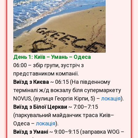
День 1: Київ – Умань – Одеса
06:00 – збір групи, зустріч з
представником компанії.
Виїзд з Києва
~ 06:15 (На південному
терміналі ж/д вокзалу біля супермаркету
NOVUS, (вулиця Георгія Кірпи, 5) –
локація
).
Виїзд з Білої Церкви
~ 7:00–7:15
(паркувальний майданчик траса Київ–
Одеса –
локація
).
Виїзд з Умані
~ 9:00–9:15 (заправка WOG –