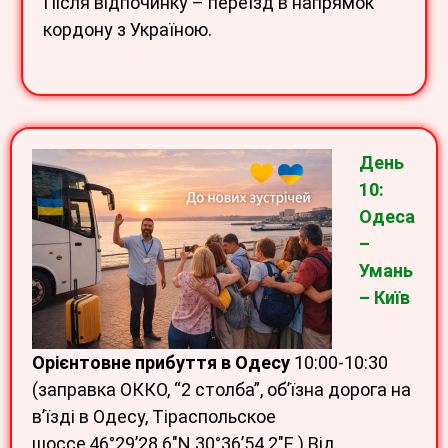
Після відпочинку – переїзд в напрямок
кордону з Україною.
День
10:
Одеса
–
Умань
– Київ
Орієнтовне прибуття в Одесу
10:00-10:30
(заправка ОККО, “2 столба”, об’їзна дорога на
в’їзді в Одесу, Тіраспольское
шоссе,46°29’28.6″N 30°36’54.2″E ) Від