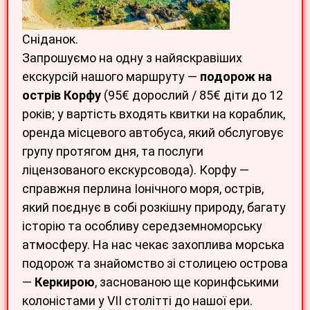
Сніданок.
Запрошуємо на одну з найяскравіших
екскурсій нашого маршруту —
подорож на
острів Корфу
(95€ дорослий / 85€ діти до 12
років; у вартість входять квитки на кораблик,
оренда місцевого автобуса, який обслуговує
групу протягом дня, та послуги
ліцензованого екскурсовода). Корфу —
справжня перлина Іонічного моря, острів,
який поєднує в собі розкішну природу, багату
історію та особливу середземноморську
атмосферу. На нас чекає захоплива морська
подорож та знайомство зі столицею острова
—
Керкирою
, заснованою ще коринфськими
колоністами у VII столітті до нашої ери.