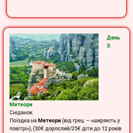
День
3:
Метеори
Сніданок.
Поїздка на
Метеори
(від грец. – «ширяють у
повітрі»), (30€ дорослий/25€ діти до 12 років