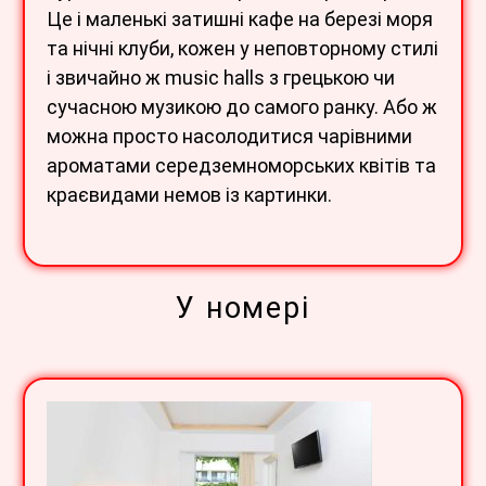
Це і маленькі затишні кафе на березі моря
та нічні клуби, кожен у неповторному стилі
і звичайно ж music halls з грецькою чи
сучасною музикою до самого ранку. Або ж
можна просто насолодитися чарівними
ароматами середземноморських квітів та
краєвидами немов із картинки.
У номері