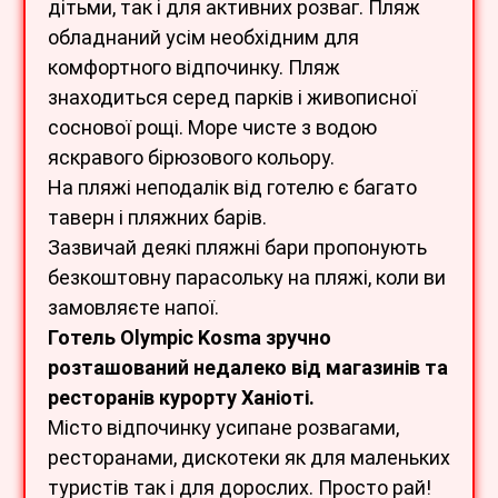
дітьми, так і для активних розваг. Пляж
обладнаний усім необхідним для
комфортного відпочинку. Пляж
знаходиться серед парків і живописної
соснової рощі. Море чисте з водою
яскравого бірюзового кольору.
На пляжі неподалік від готелю є багато
таверн і пляжних барів.
Зазвичай деякі пляжні бари пропонують
безкоштовну парасольку на пляжі, коли ви
замовляєте напої.
Готель Olympic Kosma зручно
розташований недалеко від магазинів та
ресторанів курорту Ханіоті.
Місто відпочинку усипане розвагами,
ресторанами, дискотеки як для маленьких
туристів так і для дорослих. Просто рай!