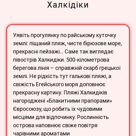
Халкідіки
Уявіть прогулянку по райському куточку
землі: піщаний пляж, чисте бірюзове море,
прекрасні пейзажі… Саме так виглядає
півострів Халкидіки. 500-кілометрова
берегова лінія – справжній скарб грецької
землі. Не рідкість тут галькові пляжі, а
свіжість Егейського моря доповнює
прекрасну картину. Пляжі Халкидіків
нагороджені «Блакитними прапорами»
Євросоюзу, що робить їх чудовими
місцями для відпочинку. Рослинність
острова наповнює свіже повітря
чарівними ароматами