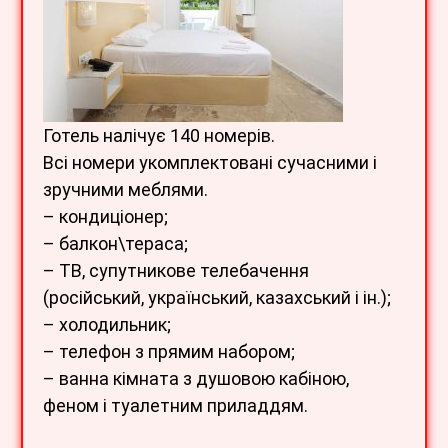
Готель налічує 140 номерів.
Всі номери укомплектовані сучасними і
зручними меблями.
– кондиціонер;
– балкон\тераса;
– ТВ, супутникове телебачення
(російський, український, казахський і ін.);
– холодильник;
– телефон з прямим набором;
– ванна кімната з душовою кабіною,
феном і туалетним приладдям.