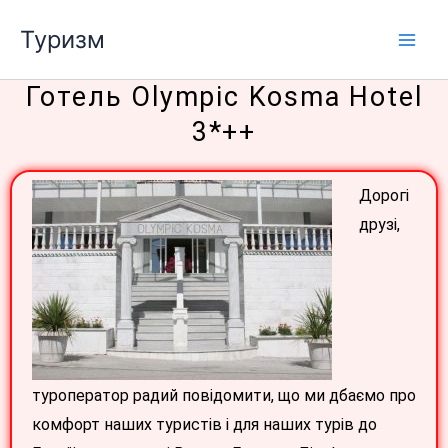
Перейти
Туризм
до
вмісту
Готель Olympic Kosma Hotel
3*++
Дорогі
друзі,
туроператор радий повідомити, що ми дбаємо про
комфорт наших туристів і для наших турів до