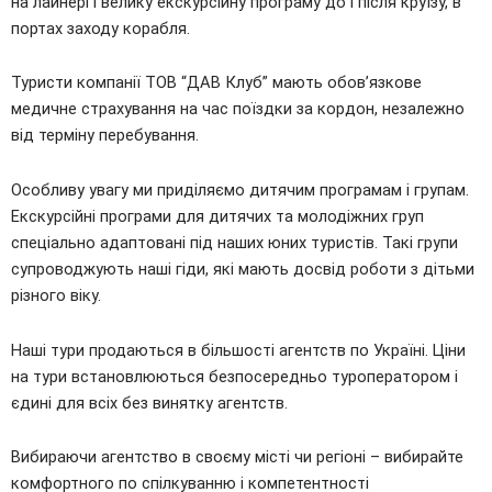
на лайнері і велику екскурсійну програму до і після круїзу, в
портах заходу корабля.
Туристи компанії ТОВ “ДАВ Клуб” мають обов’язкове
медичне страхування на час поїздки за кордон, незалежно
від терміну перебування.
Особливу увагу ми приділяємо дитячим програмам і групам.
Екскурсійні програми для дитячих та молодіжних груп
спеціально адаптовані під наших юних туристів. Такі групи
супроводжують наші гіди, які мають досвід роботи з дітьми
різного віку.
Наші тури продаються в більшості агентств по Україні. Ціни
на тури встановлюються безпосередньо туроператором і
єдині для всіх без винятку агентств.
Вибираючи агентство в своєму місті чи регіоні – вибирайте
комфортного по спілкуванню і компетентності