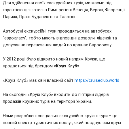
Для здійснення своїх екскурсійних турів, ми маємо під
гарантією цілі готелі в Римі, регіоні Венеція, Вероні, Флоренції,
Парижі, Празі, Будапешті та Таллінні.
Автобусні екскурсійні тури проводяться на автобусах
“єврокласу”, тобто мають відповідні дозволи, ліцензії та
допуски на перевезення людей по країнах Євросоюзу.
У 2012 році було відкрито новий напрям Круїзи, що
продається під брендом
«Круїз Клуб»
«Круїз Клуб» має свій власний сайт
https://cruiseclub.world
На сьогодні «Круїз Клуб» входить до п’ятірки лідерів
продажів круїзних турів на території України.
Нами розроблені спеціальні екскурсійно-круїзні тури – це
повний спектр туристичних послуг, який поєднує сам круїз