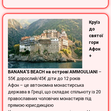
Круїз
до
святої
гори
Афон
+
BANANA’S BEACH на острові AMMOULIANI
–
55€ дорослий/45€ діти до 12 років
Афон – це автономна монастирська
держава в Греції, що складає спільноту із 20
православних чоловічих монастирів під
прямою юрисдикцією