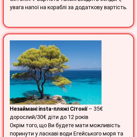
увага напої на кораблі за додаткову вартість.
Незаймані insta-пляжі Сітонії
– 35€
дорослий/30€ діти до 12 років
Окрім того, що Ви будете мати можливість
поринути у ласкаві води Егейського моря та