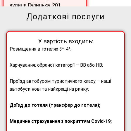
вулиця Галицька, 201,
(
48.94792784944738,
Додаткові послуги
24.694728615277874
));
Орієнтовне прибуття у Львів
після 15:00 на
з/д вокзал
.
У вартість входить:
Розміщення в готелях 3*-4*;
Харчування: обраної категорії – ВВ або НВ;
Проїзд автобусом туристичного класу – наші
автобуси нові та найкращі на ринку;
Доїзд до готеля (трансфер до готеля);
Медичне страхування з покриттям Covid-19;