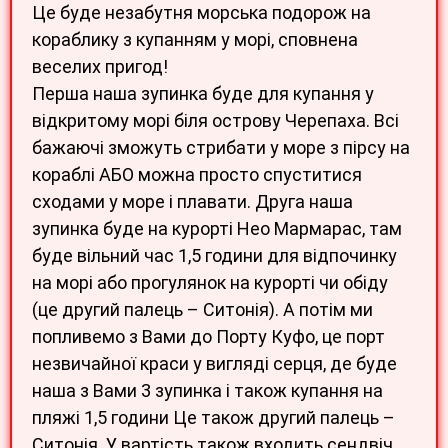
Це буде незабутня морська подорож на
кораблику з купанням у морі, сповнена
веселих пригод!
Перша наша зупинка буде для купання у
відкритому морі біля острову Черепаха. Всі
бажаючі зможуть стрибати у море з пірсу на
кораблі АБО можна просто спуститися
сходами у море і плавати. Друга наша
зупинка буде на курорті Нео Мармарас, там
буде вільний час 1,5 години для відпочинку
на морі або прогулянок на курорті чи обіду
(це другий палець – Ситонія). А потім ми
попливемо з Вами до Порту Куфо, це порт
незвичайної краси у вигляді серця, де буде
наша з Вами 3 зупинка і також купання на
пляжі 1,5 години Це також другий палець –
Ситонія. У вартість також входить сендвіч,