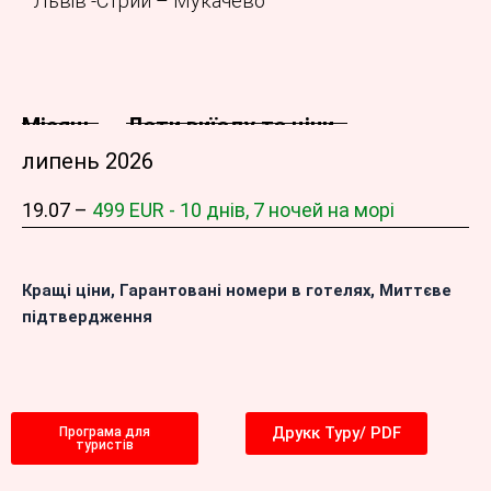
Львів -Стрий – Мукачево
Місяць
Дати виїзду та ціни
липень 2026
19.07 –
499 EUR - 10 днів, 7 ночей на морі
Кращі ціни,
Гарантовані номери в готелях, Миттєве
підтвердження
Друкк Туру/ PDF
Програма для
туристів