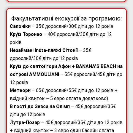
Факультативні екскурсії за програмою:
Салоніки
– 35€ дорослий/30€ діти до 12 років
Круїз Торонео
– 40€ дорослий/30€ діти до 12
років
Незаймані insta-пляжі Сітонії
– 35€
дорослий/30€ діти до 12 років
Круїз до святої гори Афон + BANANA’S BEACH на
острові AMMOULIANI
– 55€ дорослий/45€ діти до
12 років
Метеори
– 65€ дорослий/55€ діти до 12 років +
вхідний квиток ~ 5 євро оплата додатково).
В гості до Зевса на Олімп
– 45€ дорослий/35€
діти до 12 років
Лутра-Позар
– 40€ дорослий/35€ діти до 12 років
+ вхідний квиток ~ 3 євро один басейн оплата