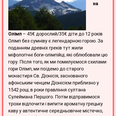
на
Олімп
– 45€ дорослий/35€ діти до 12 років
Олімп без сумніву є легендарною горою. За
поданням древніх греків тут жили
міфологічні боги-олімпійці, які облюбовали цю
гору. Після того, як ми помилуємося схилами
гори Олімп, ми поїдемо до старого
монастиря Св. Діонісія, заснованого
афонським ченцем Діонісієм приблизно у
1542 році, в роки правління султана
Сулеймана Першого. Потім відправимося
трохи відпочити і випити ароматну грецьку
каву у автентичне середньовічне містечко,