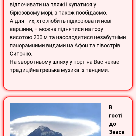
відпочивати на пляжі і купатися у
бірюзовому морі, а також пообідаємо.
А для тих, хто любить підкорювати нові
вершини, – можна піднятися на гору
висотою 200 м та насолодитися незабутніми
панорамними видами на Афон та півострів
Ситонію.
На зворотньому шляху у порт на Вас чекає
традиційна грецька музика із танцями.
В
гості
до
Зевса