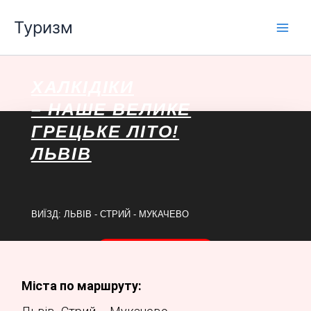
Перейти
Туризм
до
вмісту
ХАЛКІДІКИ
– НАШЕ ВЕЛИКЕ
ГРЕЦЬКЕ ЛІТО!
ЛЬВІВ
ВИЇЗД: ЛЬВІВ - СТРИЙ - МУКАЧЕВО
ЗАБРОНЮВАТИ
Міста по маршруту: