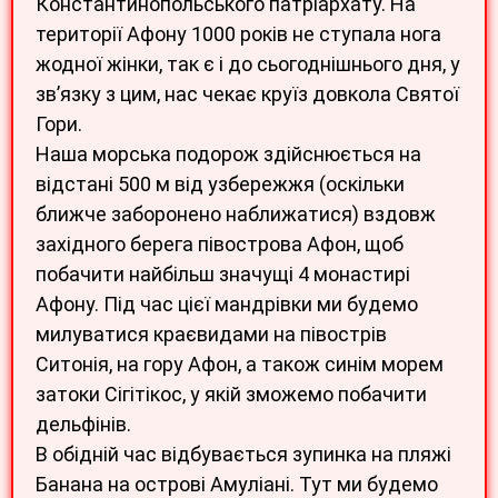
Константинопольського патріархату. На
території Афону 1000 років не ступала нога
жодної жінки, так є і до сьогоднішнього дня, у
зв’язку з цим, нас чекає круїз довкола Святої
Гори.
Наша морська подорож здійснюється на
відстані 500 м від узбережжя (оскільки
ближче заборонено наближатися) вздовж
західного берега півострова Афон, щоб
побачити найбільш значущі 4 монастирі
Афону. Під час цієї мандрівки ми будемо
милуватися краєвидами на півострів
Ситонія, на гору Афон, а також синім морем
затоки Сігітікос, у якій зможемо побачити
дельфінів.
В обідній час відбувається зупинка на пляжі
Банана на острові Амуліані. Тут ми будемо