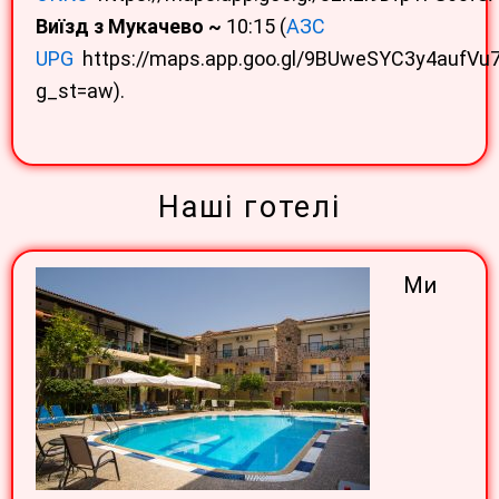
Виїзд з Мукачево ~
10:15 (
АЗС
UPG
https://maps.app.goo.gl/9BUweSYC3y4aufVu
g_st=aw).
Наші готелі
Ми