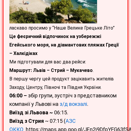
ласкаво просимо у “Наше Велике Грецьке Літо”
Це феєричний відпочинок на узбережжі
Егейського моря, на діамантових пляжах Греції
– Халкідіках
Ми підготували для вас два рейси:
Маршрут: Львів – Стрий – Мукачево
.
В першу чергу цей продукт зацікавить жителів
Заходу, Центру, Півночі та Півдня України.
06:00 –
збір групи, зустріч з представником
компанії у Львові на
з/д вокзалі
.
Виїзд зі Львова ~
06:15.
Виїзд з Стрия
~ 07:15 (
АЗС
ОККО
https://maps.app.goo.gl/JEn2i9DfpYFG63fSA