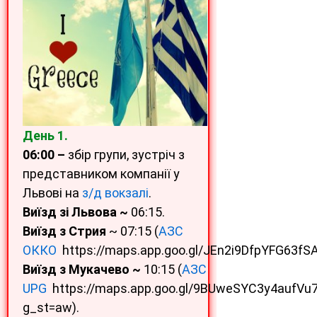
День 1.
06:00 –
збір групи, зустріч з
представником компанії у
Львові на
з/д вокзалі
.
Виїзд зі Львова ~
06:15.
Виїзд з Стрия
~ 07:15 (
АЗС
ОККО
https://maps.app.goo.gl/JEn2i9DfpYFG63fSA
Виїзд з Мукачево ~
10:15 (
АЗС
UPG
https://maps.app.goo.gl/9BUweSYC3y4aufVu
g_st=aw).