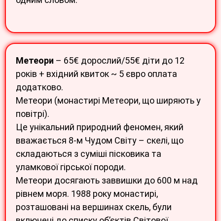
Метеори
– 65€ дорослий/55€ діти до 12
років + вхідний квиток ~ 5 євро оплата
додатково.
Метеори (монастирі Метеори, що ширяють у
повітрі).
Це унікальний природний феномен, який
вважається 8-м Чудом Світу – скелі, що
складаються з суміші пісковика та
уламкової гірської породи.
Метеори досягають заввишки до 600 м над
рівнем моря. 1988 року монастирі,
розташовані на вершинах скель, були
включені до списку об’єктів Світової