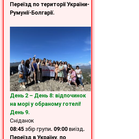
Переїзд по території України-
Румунії-Болгарії.
День 2 – День 8: відпочинок
на морі у обраному готелі!
День 9.
Сніданок
08:45
збір групи
. 09:00
виїзд
.
Переїзд в Україну, по