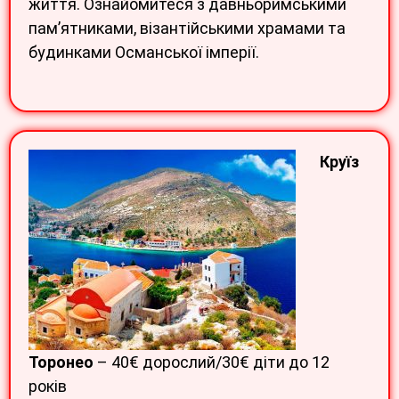
життя. Ознайомитеся з давньоримськими
пам’ятниками, візантійськими храмами та
будинками Османської імперії.
Круїз
Торонео
– 40€ дорослий/30€ діти до 12
років