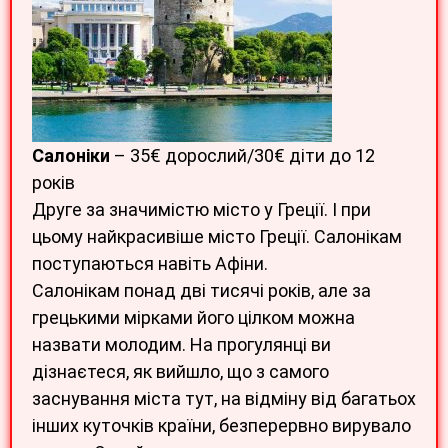
Салоніки
– 35€ дорослий/30€ діти до 12
років
Друге за значимістю місто у Греції. І при
цьому найкрасивіше місто Греції. Салонікам
поступаються навіть Афіни.
Салонікам понад дві тисячі років, але за
грецькими мірками його цілком можна
назвати молодим. На прогулянці ви
дізнаєтеся, як вийшло, що з самого
заснування міста тут, на відміну від багатьох
інших куточків країни, безперервно вирувало