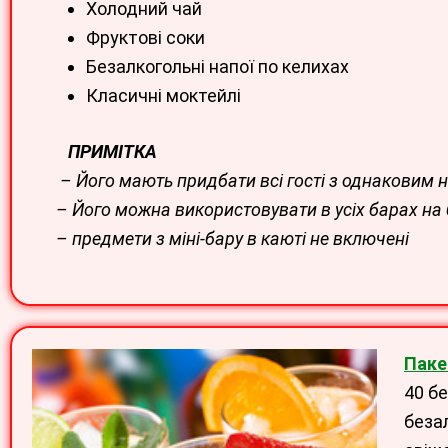
Холодний чай
Фруктові соки
Безалкогольні напої по келихах
Класичні моктейлі
ПРИМІТКА
– Його мають придбати всі гості з однаковим 
– Його можна використовувати в усіх барах на б
– предмети з міні-бару в каюті не включені
Паке
40 б
безал