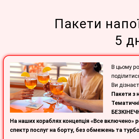
Перейти
до
Пакети напої
вмісту
5 д
В цьому ро
поділитися
Ви дізнаєт
Пакети з
Тематичні
БЕЗКІНЕЧН
На наших кораблях концепція «Все включено» ре
спектр послуг на борту, без обмежень та турбо