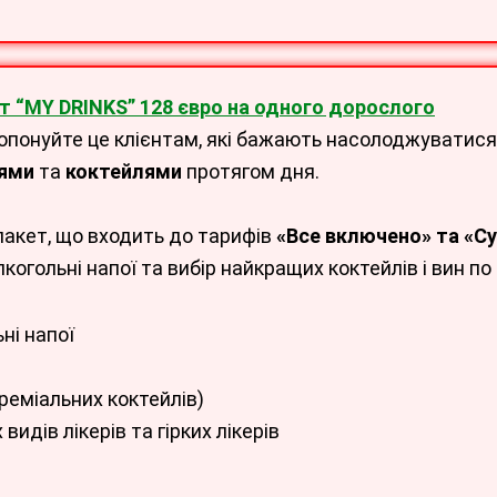
т “MY DRINKS” 128 євро на одного дорослого
опонуйте це клієнтам, які бажають насолоджуватис
ями
та
коктейлями
протягом дня.
пакет, що входить до
тарифів
«Все включено» та «С
когольні напої та вибір найкращих коктейлів і вин по
ні напої
реміальних коктейлів)
 видів лікерів та гірких лікерів