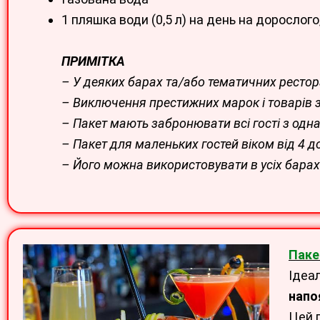
1 пляшка води (0,5 л) на день на дорослог
ПРИМІТКА
– У деяких барах та/або тематичних рестор
– Виключення престижних марок і товарів з 
– Пакет мають забронювати всі гості з од
– Пакет для маленьких гостей віком від 4 д
– Його можна використовувати в усіх барах н
Паке
Ідеа
напо
Цей 