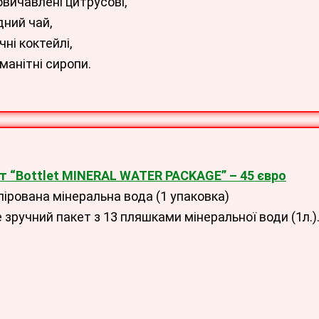
овичавлені цитрусові,
дний чай,
ні коктейлі,
манітні сиропи.
т “Bottlet MINERAL WATER PACKAGE
” – 45 євро
лірована мінеральна вода (1 упаковка)
 зручний пакет з 13 пляшками мінеральної води (1л.)