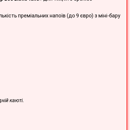
ькість преміальних напоїв (до 9 євро) з міні-бару
ній каюті.