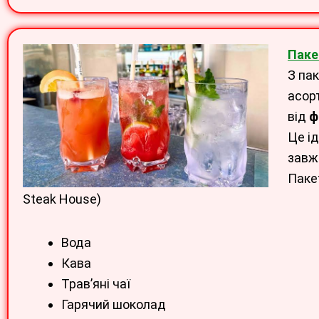
Паке
З па
асор
від
ф
Це і
завж
Паке
Steak House)
Вода
Кава
Трав’яні чаї
Гарячий шоколад