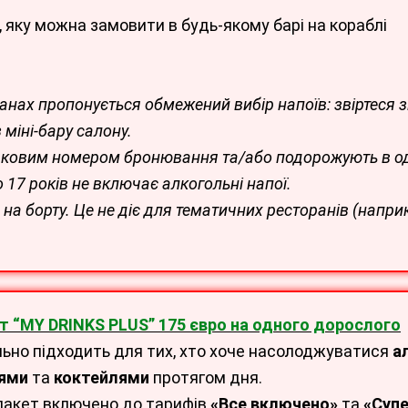
о, яку можна замовити в будь-якому барі на кораблі
анах пропонується обмежений вибір напоїв: звіртеся 
міні-бару салону.
наковим номером бронювання та/або подорожують в од
о 17 років не включає алкогольні напої.
а борту. Це не діє для тематичних ресторанів (наприкл
т “MY DRINKS PLUS” 175 євро на одного дорослого
льно підходить для тих, хто хоче насолоджуватися
а
ями
та
коктейлями
протягом дня.
пакет включено до тарифів
«Все включено»
та
«Супе