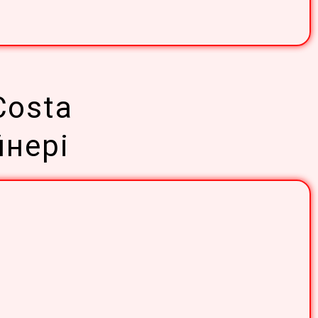
Costa
йнері