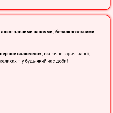
я
алкогольними напоями
,
безалкогольними
упер все включено»
, включає гарячі напої,
 келихах – у будь-який час доби!