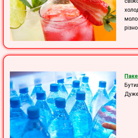
свіж
холо
молоч
різно
Паке
Бути
Дуже