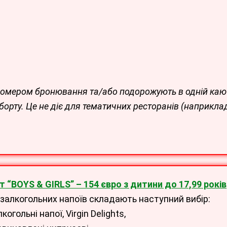
номером бронювання та/або подорожують в
одній кают
орту. Це не діє для тематичних ресторанів
(наприклад,
т “BOYS
& GIRLS
” – 154 євро з дитини до 17,99 років
езалкогольних напоїв складають наступний вибір:
когольні напої, Virgin Delights,