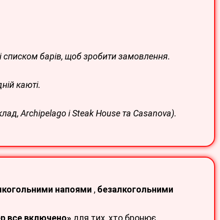
зі списком барів, щоб зробити замовлення
.
ній каюті.
ад, Archipelago і Steak House та Casanova).
лкогольними напоями
,
безалкогольними
р все включено»
для тих, хто бронює