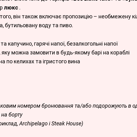
ер
люкс
.
того, він також включає пропозицію – необмежену кіл
а, бутильовану воду та пиво.
та капучино, гарячі напої, безалкогольні напої
яку можна замовити в будь-якому барі на кораблі
а по келихах та ігристого вина
наковим номером бронювання та/або подорожують в од
 на борту
иклад, Archipelago і Steak House)