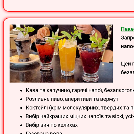
Паке
Запр
напо
Цей 
безал
Кава та капучино, гарячі напої, безалкоголь
Розливне пиво, аперитиви та вермут
Коктейлі (крім молекулярних, твердих та п
Вибір найкращих міцних напоїв та віскі, усіх
Вибір вин по келихах
Газована вода