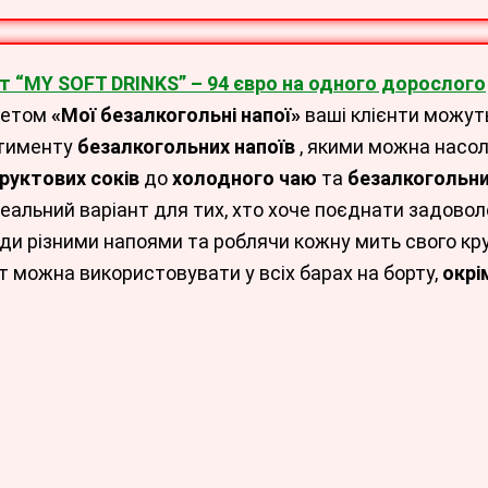
т “MY SOFT DRINKS” – 94 євро на одного дорослого
кетом
«Мої безалкогольні напої»
ваші клієнти можут
тименту
безалкогольних напоїв
, якими можна насол
руктових соків
до
холодного чаю
та
безалкогольни
деальний варіант для тих, хто хоче поєднати задовол
ди різними напоями та роблячи кожну мить свого кру
т можна використовувати у всіх барах на борту,
окрі