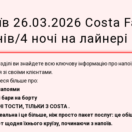
в 26.03.2026 Costa 
нів/4 ночі на лайнері
зділі ви знайдете всю ключову інформацію про напої
 зі своїми клієнтами.
еся більше про:
 напоями
 бари на борту
І ТОСТИ, ТІЛЬКИ З COSTA .
альна і це більше, ніж просто пакет послуг: це о
т щодня їхнього круїзу, починаючи з напоїв.