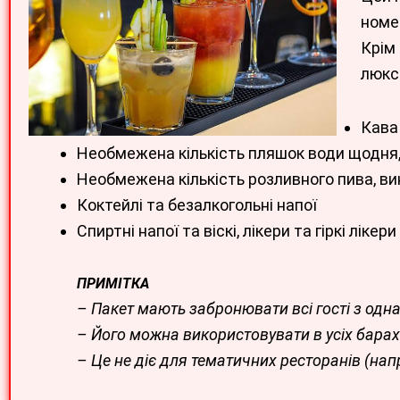
ном
Крім 
люкс
Кава 
Необмежена кількість пляшок води щодня, 
Необмежена кількість розливного пива, вин
Коктейлі та безалкогольні напої
Спиртні напої та віскі, лікери та гіркі лікери
ПРИМІТКА
– Пакет мають забронювати всі гості з од
– Його можна використовувати в усіх барах
– Це не діє для тематичних ресторанів (напр