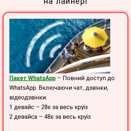
на лайнері
Пакет WhatsApp
– Повний доступ до
WhatsApp. Включаючи чат, дзвінки,
відеодзвінки.
1 девайс – 28є за весь круїз
2 девайса – 48є за весь круїз