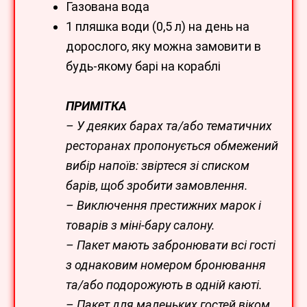
Газована вода
1 пляшка води (0,5 л) на день на
дорослого, яку можна замовити в
будь-якому барі на кораблі
ПРИМІТКА
– У деяких барах та/або тематичних
ресторанах пропонується обмежений
вибір напоїв: звіртеся зі списком
барів, щоб зробити замовлення
.
– Виключення престижних марок і
товарів з міні-бару салону.
– Пакет мають забронювати всі гості
з однаковим номером бронювання
та/або подорожують в одній каюті.
– Пакет для маленьких гостей віком