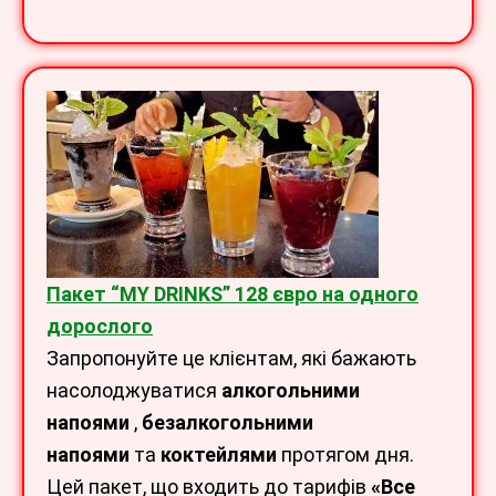
Пакет “MY DRINKS” 128 євро на одного
дорослого
Запропонуйте це клієнтам, які бажають
насолоджуватися
алкогольними
напоями
,
безалкогольними
напоями
та
коктейлями
протягом дня.
Цей пакет, що входить до
тарифів
«Все