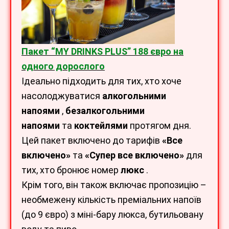
Пакет “MY DRINKS PLUS” 188 євро на
одного дорослого
Ідеально підходить для тих, хто хоче
насолоджуватися
алкогольними
напоями
,
безалкогольними
напоями
та
коктейлями
протягом дня.
Цей пакет включено до тарифів
«Все
включено»
та
«Супер все включено»
для
тих, хто бронює номер
люкс
.
Крім того, він також включає пропозицію –
необмежену кількість преміальних напоїв
(до 9 євро) з міні-бару люкса, бутильовану