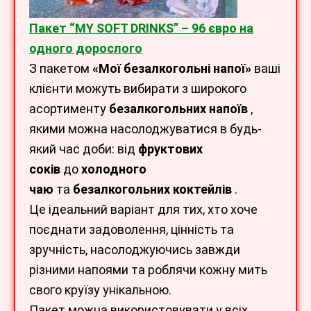
Пакет “MY SOFT DRINKS” – 96 євро на
одного дорослого
З пакетом
«Мої безалкогольні напої»
ваші
клієнти можуть вибирати з широкого
асортименту
безалкогольних напоїв
,
якими можна насолоджуватися в будь-
який час доби: від
фруктових
соків
до
холодного
чаю
та
безалкогольних коктейлів
.
Це ідеальний варіант для тих, хто хоче
поєднати задоволення, цінність та
зручність, насолоджуючись завжди
різними напоями та роблячи кожну мить
свого круїзу унікальною.
Пакет можна використовувати у всіх