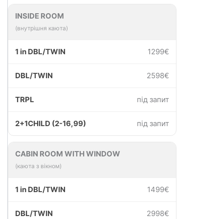
INSIDE ROOM
(внутрішня каюта)
1299€
2598€
під запит
під запит
CABIN ROOM WITH WINDOW
(каюта з вікном)
1499€
2998€