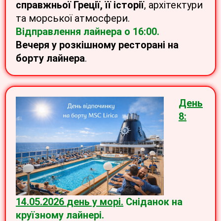
справжньої Греції, її історії
, архітектури
та морської атмосфери.
Відправлення лайнера о 16:00.
Вечеря у розкішному ресторані на
борту лайнера
.
День
8:
14.05.2026
день у морі.
Сніданок на
круїзному лайнері.