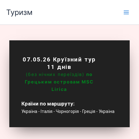
Перейти
Туризм
до
вмісту
07.05.26 Круїзний тур
11 днів
(без нічних переїздів)
по
Грецьким островам MSC
Lirica
Країни по маршруту:
Україна - Італія - Чорногорія - Греція - Україна