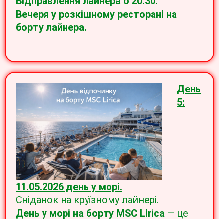
Відправлення лайнера о 20:30.
Вечеря у розкішному ресторані на
борту лайнера.
День
5:
11.05.2026 день у морі.
Сніданок на круїзному лайнері.
День у морі на борту MSC Lirica
— це