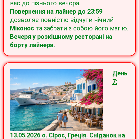
вас до пізнього вечора.
Повернення на лайнер до 23:59
дозволяє повністю відчути нічний
Міконос
та забрати з собою його магію.
Вечеря у розкішному ресторані на
борту лайнера.
День
7:
13.05.2026 о. Сірос, Греція.
Сніданок на