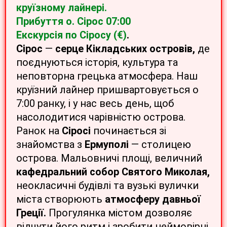
круїзному лайнері.
Прибуття
о. Сірос 07:00
Екскурсія по Сіросу (€)
.
Сірос
—
серце Кікладських островів,
де
поєднуються історія, культура та
неповторна грецька атмосфера. Наш
круїзний лайнер пришвартовується о
7:00 ранку, і у нас весь день, щоб
насолодитися чарівністю острова.
Ранок на
Сіросі
починається зі
знайомства з
Ермуполі
— столицею
острова. Мальовничі площі, величний
кафедральний собор Святого Миколая,
неокласичні будівлі та вузькі вулички
міста створюють
атмосферу давньої
Греції.
Прогулянка містом дозволяє
відчути його ритм і зробити неймовірні