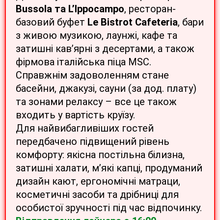
Bussola та L’Ippocampo
, ресторан-
базовий буфет
Le Bistrot Cafeteria
, бари
з живою музикою, лаунжі, кафе та
затишні кав’ярні з десертами, а також
фірмова італійська піца MSC.
Справжнім задоволенням стане
басейни, джакузі, сауни (за дод. плату)
та зонами релаксу – все це також
входить у вартість круїзу.
Для найвибагливіших гостей
передбачено підвищений рівень
комфорту: якісна постільна білизна,
затишні халати, м’які капці, продуманий
дизайн кают, ергономічні матраци,
косметичні засоби та дрібниці для
особистої зручності під час відпочинку.