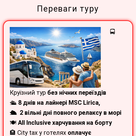
Переваги туру
🚍
Круїзний тур
без нічних переїздів
🛳
8 днів на лайнері MSC Lirica,
🛳 2 вільні дні повного релаксу в морі
🍽
All Inclusive харчування на борту
🏨 City tax у готелях
оплачує