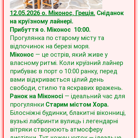
12.05.2026 о. Міконос, Греція.
Сніданок
на круїзному лайнері.
Прибуття
о. Міконос 10:00.
Прогулянка по старому місту та
відпочинок на березі моря.
Міконос
— це острів, який живе у
власному ритмі. Коли круїзний лайнер
прибуває в порт о 10:00 ранку, перед
вами відкривається цілий день
свободи, стилю та яскравих вражень.
Ранок на Міконосі
— ідеальний час для
прогулянки
Старим містом Хора.
Білосніжні будинки, блакитні віконниці,
вузькі лабіринти вулиць і легендарні
вітряки створюють атмосферу
листівки. Тут кожен куток — ідеальне