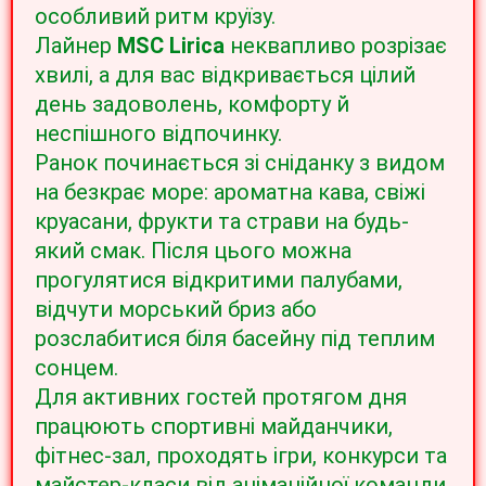
особливий ритм круїзу.
Лайнер
MSC Lirica
неквапливо розрізає
хвилі, а для вас відкривається цілий
день задоволень, комфорту й
неспішного відпочинку.
Ранок починається зі сніданку з видом
на безкрає море: ароматна кава, свіжі
круасани, фрукти та страви на будь-
який смак. Після цього можна
прогулятися відкритими палубами,
відчути морський бриз або
розслабитися біля басейну під теплим
сонцем.
Для активних гостей протягом дня
працюють спортивні майданчики,
фітнес-зал, проходять ігри, конкурси та
майстер-класи від анімаційної команди