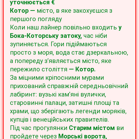
уточнюється
€
Котор —
місто, в яке закохуєшся з
першого погляду
Коли наш лайнер повільно входить
у
Бока-Которську
затоку,
час ніби
зупиняється. Гори підіймаються
просто з моря, вода стає дзеркальною,
а попереду з’являється місто, яке
пережило століття
— Котор.
За міцними кріпосними мурами
прихований справжній середньовічний
лабіринт: вузькі кам’яні вулички,
старовинні палаци, затишні площі та
храми, що зберігають легенди моряків,
купців і венеційських правителів.
Під час прогулянки
Старим містом
ви
пройдете через
Морські ворота,