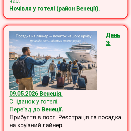
час.
Ночівля у готелі (район Венеції).
День
3:
09.05.2026 Венеція.
Сніданок у готелі.
Переїзд до
Венеції.
Прибуття в порт. Реєстрація та посадка
на круїзний лайнер.