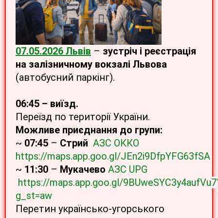
07
.05.2026 Львів
–
зустріч і реєстрація
на залізничному вокзалі Львова
(автобусний паркінг).
06:45 – виїзд.
Переїзд по території України.
Можливе приєднання до групи:
~
07:45
–
Стрий
АЗС ОККО
https://maps.app.goo.gl/JEn2i9DfpYFG63fSA
~
11:30
–
Мукачево
АЗС UPG
https://maps.app.goo.gl/9BUweSYC3y4aufVu7
g_st=aw
Перетин українсько-угорського