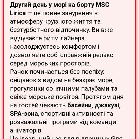
Другий день у морі на борту MSC
Lirica
— це повне занурення в
атмосферу круїзного життя та
безтурботного відпочинку. Ви вже
відчуваєте ритм лайнера,
насолоджуєтесь комфортом і
дозволяєте собі справжній релакс
серед морських просторів.
Ранок починається без поспіху:
сніданок з видом на безкрає море,
прогулянки сонячними палубами та
свіже морське повітря. Протягом дня
на гостей чекають
басейни, джакузі,
SPA-зона
, спортивні активності та
розважальні програми від команди
аніматорів.
Це ідеальний час для відпочинку біля