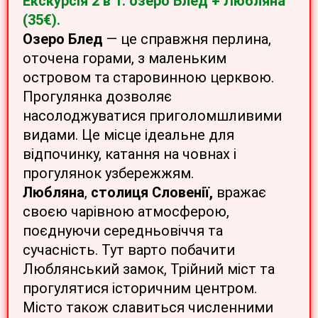
Екскурсія 2 в 1: озеро Блед + Любляна
(35€).
Озеро Блед
— це справжня перлина,
оточена горами, з маленьким
островом та старовинною церквою.
Прогулянка дозволяє
насолоджуватися приголомшливими
видами. Це місце ідеальне для
відпочинку, катання на човнах і
прогулянок узбережжям.
Любляна
,
столиця Словенії,
вражає
своєю чарівною атмосферою,
поєднуючи середньовіччя та
сучасність. Тут варто побачити
Люблянський замок, Трійний міст та
прогулятися історичним центром.
Місто також славиться численними