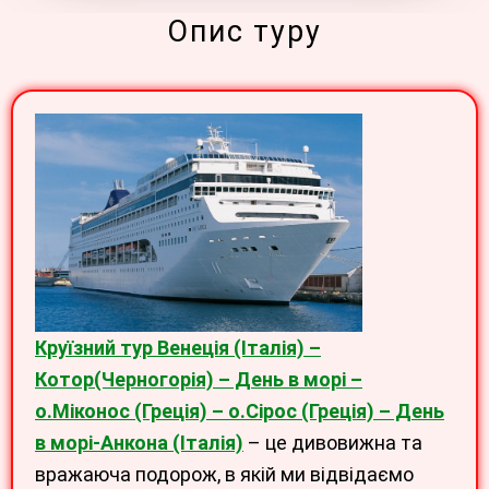
Опис туру
Круїзний тур Венеція (Італія) –
Котор(Черногорія) – День в морі –
о.Міконос (Греція) – о.Сірос (Греція) – День
в морі-Анкона (Італія)
– це дивовижна та
вражаюча подорож, в якій ми відвідаємо